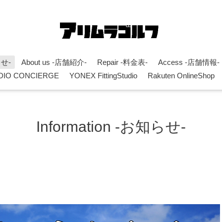
らせ-
About us -店舗紹介-
Repair -料金表-
Access -店舗情報-
DIO CONCIERGE
YONEX FittingStudio
Rakuten OnlineShop
Information -お知らせ-